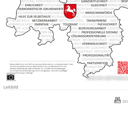
Bildrechte
:
AJSD Niedersa
Leitbild
Dr